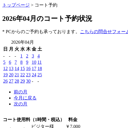
トップページ
> コート予約
2026年04月のコート予約状況
* PCからのご予約も承っております。
こちらの問合せフォー
2026年04月
日
月
火
水
木
金
土
-
-
-
1
2
3
4
5
6
7
8
9
10
11
12
13
14
15
16
17
18
19
20
21
22
23
24
25
26
27
28
29
30
-
-
前の月
今月に戻る
次の月
コート使用料（1時間・税込）
料金
ビジター様
￥7,000