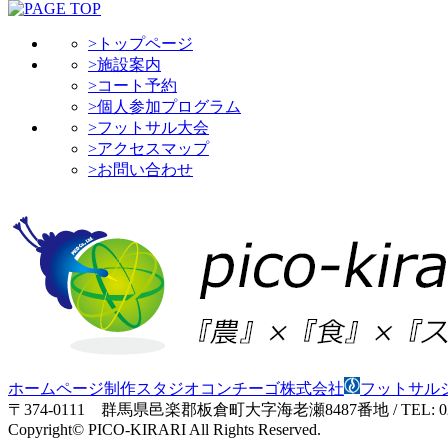
>トップページ
>施設案内
>コート予約
>個人参加プログラム
>フットサル大会
>アクセスマップ
>お問い合わせ
ホームページ制作スタジオコンチーゴ株式会社
フットサル
〒374-0111 群馬県邑楽郡板倉町大字海老瀬8487番地 / TEL: 0276
Copyright© PICO-KIRARI All Rights Reserved.