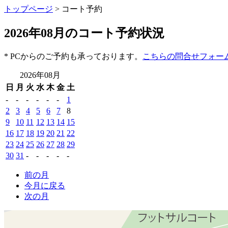
トップページ
> コート予約
2026年08月のコート予約状況
* PCからのご予約も承っております。
こちらの問合せフォー
2026年08月
日
月
火
水
木
金
土
-
-
-
-
-
-
1
2
3
4
5
6
7
8
9
10
11
12
13
14
15
16
17
18
19
20
21
22
23
24
25
26
27
28
29
30
31
-
-
-
-
-
前の月
今月に戻る
次の月