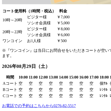
コート使用料（1時間・税込）
料金
ビジター様
￥7,000
10時～20時
ソシオ会員様
￥5,000
ビジター様
￥8,000
20時～22時
ソシオ会員様
￥6,000
ワンコイン
お1人様
￥500
※『ワンコイン』は当日にお問合せをいただきコートが空い
ます。
2026年08月29日（土）
時間
10:00
11:00
12:00
13:00
14:00
15:00
16:00
17:00
18:00
A
コート
空
空
空
空
空
空
空
空
個ｻﾙ
B
コート
空
空
空
空
空
空
空
空
ﾚﾝﾀﾙ
C
コート
空
空
空
空
空
空
空
空
ﾚﾝﾀﾙ
お電話での予約はこちらから
0276-82-5517