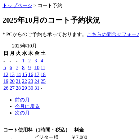
トップページ
> コート予約
2025年10月のコート予約状況
* PCからのご予約も承っております。
こちらの問合せフォー
2025年10月
日
月
火
水
木
金
土
-
-
-
1
2
3
4
5
6
7
8
9
10
11
12
13
14
15
16
17
18
19
20
21
22
23
24
25
26
27
28
29
30
31
-
前の月
今月に戻る
次の月
コート使用料（1時間・税込）
料金
ビジター様
￥7,000