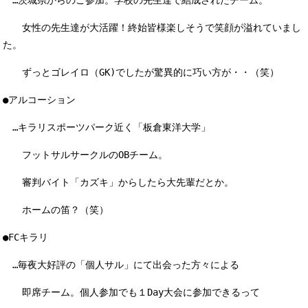
…茨城県からのご参加。学校の先生達で結成されたチーム。
女性の先生達が大活躍！終始皆様楽しそうで笑顔が溢れていまし
た。
ずっとゴレイロ（GK)でしたが驚異的に巧い方が・・（笑）
●アルコーション
…キラリスポーツパーク近く「板倉東洋大学」
フットサルサークルのOBチーム。
審判バイト「カズキ」からしたら大先輩だとか。
ホームの笛？（笑）
●FCキラリ
…毎夜大好評の「個人サル」にて出会った方々による
即席チーム。個人参加でも１Day大会に参加できるって