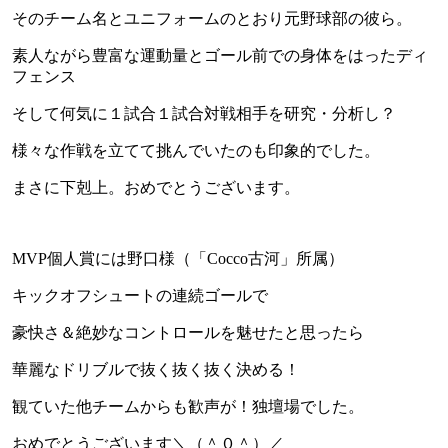
そのチーム名とユニフォームのとおり元野球部の彼ら。
素人ながら豊富な運動量とゴール前での身体をはったディ
フェンス
そして何気に１試合１試合対戦相手を研究・分析し？
様々な作戦を立てて挑んでいたのも印象的でした。
まさに下剋上。おめでとうございます。
MVP個人賞には野口様（「Cocco古河」所属）
キックオフシュートの連続ゴールで
豪快さ＆絶妙なコントロールを魅せたと思ったら
華麗なドリブルで抜く抜く抜く決める！
観ていた他チームからも歓声が！独壇場でした。
おめでとうございます＼（＾０＾）／